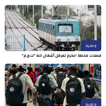
وطنية
فضلات محطة الكرم تعرقل أشغال خط "ت.ج.م"
وطنية