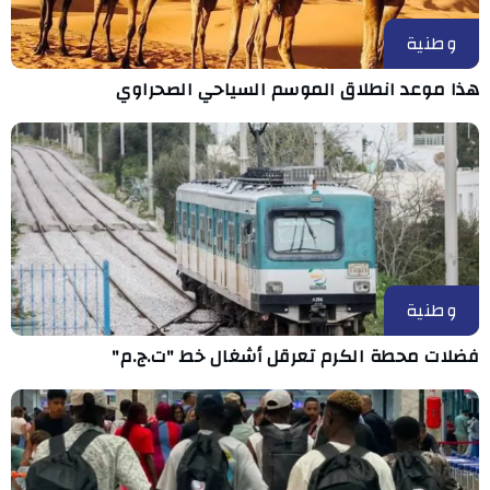
وطنية
هذا موعد انطلاق الموسم السياحي الصحراوي
وطنية
فضلات محطة الكرم تعرقل أشغال خط "ت.ج.م"