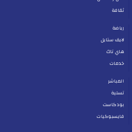
ثقافة
رياضة
لايف ستايل
هاي تاك
خدمات
المباشر
تسلية
بودكاست
فايسبوكيات