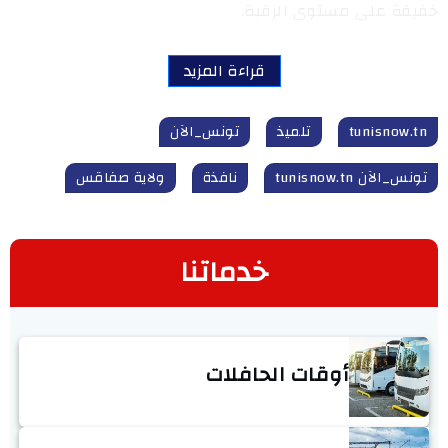
خفيفة على مستوى الرقبة.
قراءة المزيد
tunisnow.tn
تلميذ
تونس_الآن
تونس_الآن tunisnow.tn
نافذة
ولاية صفاقس
خدماتنا
أوقات الحافلات