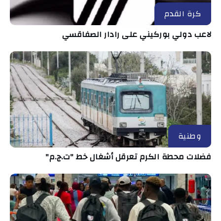
كرة القدم
لاعب دولي بوركيني على رادار الصفاقسي
وطنية
فضلات محطة الكرم تعرقل أشغال خط "ت.ج.م"