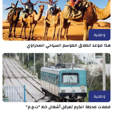
وطنية
هذا موعد انطلاق الموسم السياحي الصحراوي
وطنية
فضلات محطة الكرم تعرقل أشغال خط "ت.ج.م"