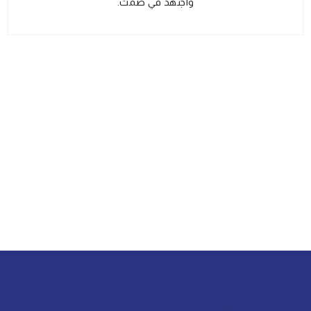
واجتهد في صمت.