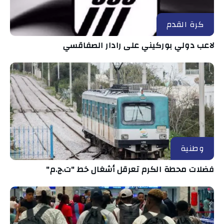
كرة القدم
لاعب دولي بوركيني على رادار الصفاقسي
وطنية
فضلات محطة الكرم تعرقل أشغال خط "ت.ج.م"