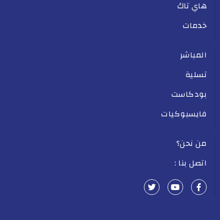
هاي تاك
خدمات
المباشر
تسلية
بودكاست
فايسبوكيات
من نحن؟
اتصل بنا :