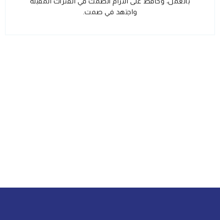
بالعمل، وحافظ على التزام الصمت في الفترات المقبلة
واجتهد في صمت.