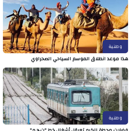
وطنية
هذا موعد انطلاق الموسم السياحي الصحراوي
وطنية
فضلات محطة الكرم تعرقل أشغال خط "ت.ج.م"