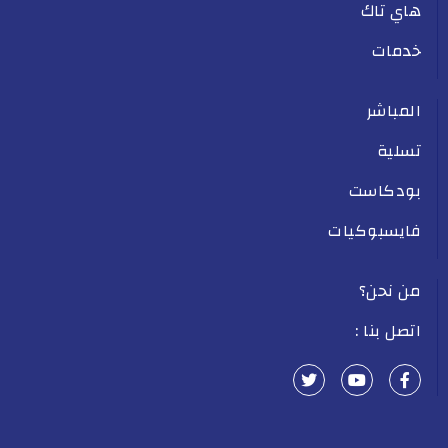
هاي تاك
خدمات
المباشر
تسلية
بودكاست
فايسبوكيات
من نحن؟
اتصل بنا :