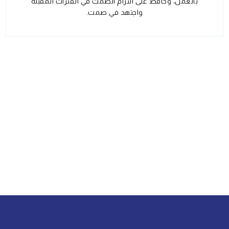
بالعمل، وحافظ على التزام الصمت في الفترات المقبلة
واجتهد في صمت.