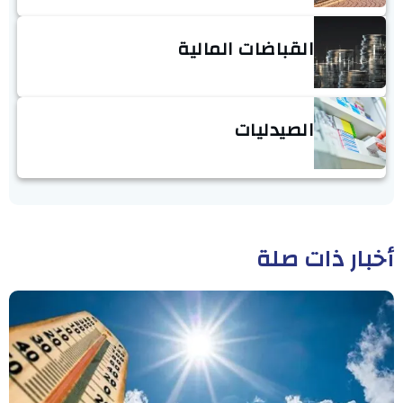
القباضات المالية
الصيدليات
أخبار ذات صلة