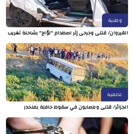
وطنية
القيروان/ قتلى وجرحى إثر اصطدام "لوّاج" بشاحنة تهريب
عالمية
الجزائر/ قتلى ومصابون في سقوط حافلة بمنحدر