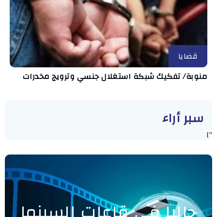
قضايا
منوبة/ تفكيك شبكة استغلال جنسي وترويج مخدرات
سبر أراء
"]
حاليا في قاعات السينما