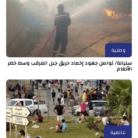
وطنية
سليانة/ تواصل جهود إخماد حريق جبل المرقب وسط خطر
الألغام
عالمية