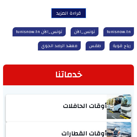
قراءة المزيد
tunisnow.tn
تونس_الآن
تونس_الآن tunisnow.tn
رياح قوية
طقس
معهد الرصد الجوي
خدماتنا
أوقات الحافلات
أوقات القطارات