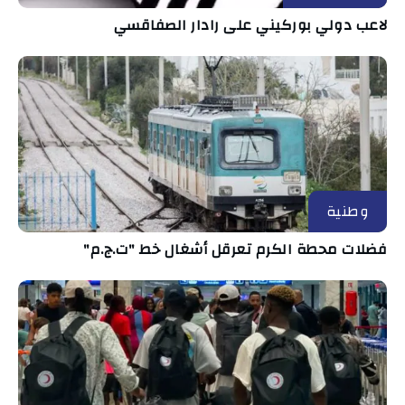
لاعب دولي بوركيني على رادار الصفاقسي
وطنية
فضلات محطة الكرم تعرقل أشغال خط "ت.ج.م"