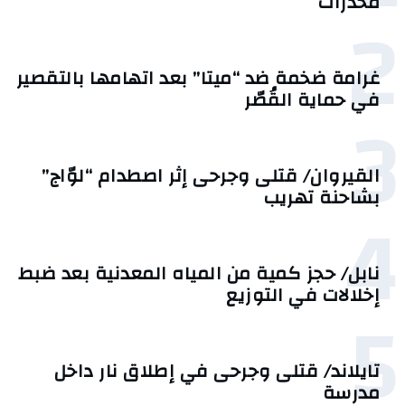
مخدرات
2
غرامة ضخمة ضد “ميتا” بعد اتهامها بالتقصير
في حماية القُصّر
3
القيروان/ قتلى وجرحى إثر اصطدام “لوّاج”
بشاحنة تهريب
4
نابل/ حجز كمية من المياه المعدنية بعد ضبط
إخلالات في التوزيع
5
تايلاند/ قتلى وجرحى في إطلاق نار داخل
مدرسة