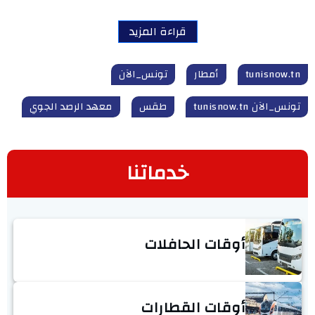
قراءة المزيد
tunisnow.tn
أمطار
تونس_الآن
تونس_الآن tunisnow.tn
طقس
معهد الرصد الجوي
خدماتنا
أوقات الحافلات
أوقات القطارات