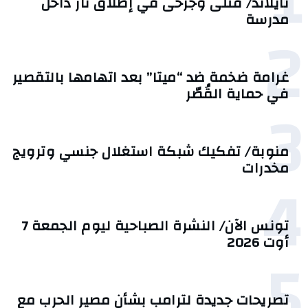
1
تايلاند/ قتلى وجرحى في إطلاق نار داخل
مدرسة
2
غرامة ضخمة ضد “ميتا” بعد اتهامها بالتقصير
في حماية القُصّر
3
منوبة/ تفكيك شبكة استغلال جنسي وترويج
مخدرات
4
تونس الآن/ النشرة الصباحية ليوم الجمعة 7
أوت 2026
5
تصريحات جديدة لترامب بشأن مصير الحرب مع