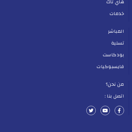
هاي تاك
خدمات
المباشر
تسلية
بودكاست
فايسبوكيات
من نحن؟
اتصل بنا :