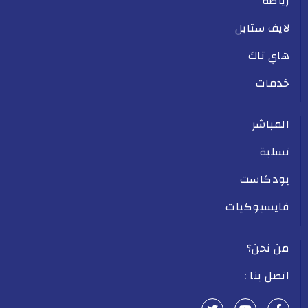
رياضة
لايف ستايل
هاي تاك
خدمات
المباشر
تسلية
بودكاست
فايسبوكيات
من نحن؟
اتصل بنا :