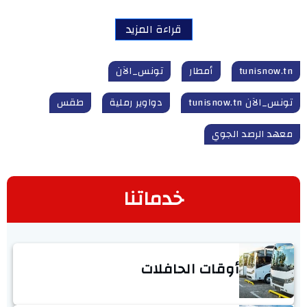
قراءة المزيد
tunisnow.tn
أمطار
تونس_الآن
تونس_الآن tunisnow.tn
دواوير رملية
طقس
معهد الرصد الجوي
خدماتنا
أوقات الحافلات