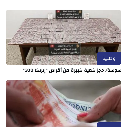
وطنية
سوسة/ حجز كمية كبيرة من أقراص "إيريكا 300"