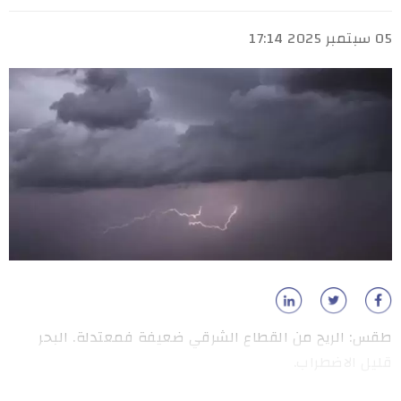
05 سبتمبر 2025 17:14
طقس: الريح من القطاع الشرقي ضعيفة فمعتدلة. البحر
قليل الاضطراب.