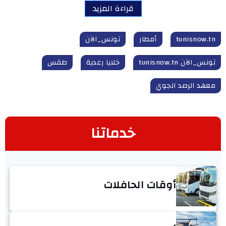
قراءة المزيد
tunisnow.tn
أمطار
تونس_الآن
تونس_الآن tunisnow.tn
خلايا رعدية
طقس
معهد الرصد الجوي
خدماتنا
أوقات الحافلات