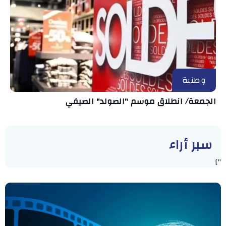
وطنية
الجمعة/ انطلاق موسم "الصولد" الصيفي
سبر أراء
"]