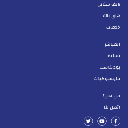
لايف ستايل
هاي تاك
خدمات
المباشر
تسلية
بودكاست
فايسبوكيات
من نحن؟
اتصل بنا :