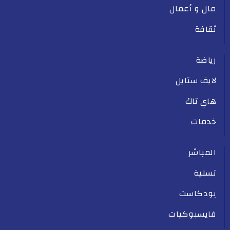
مال و أعمال
ثقافة
رياضة
لايف ستايل
هاي تاك
خدمات
المباشر
تسلية
بودكاست
فايسبوكيات