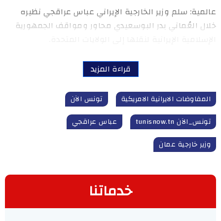
عالمية: سلم وزير الخارجية الإيراني عباس عراقجي نظيره
خلال العُماني بدر البوسعيدي محاور ومواقف الجمهورية
الإسلامية الإيرانية لنقلها إلى الولايات المتحدة.
قراءة المزيد
المفاوضات الايرانية الامريكية
تونس الآن
تونس_الآن tunisnow.tn
عباس عراقجي
وزير خارجية عمان
خدماتنا