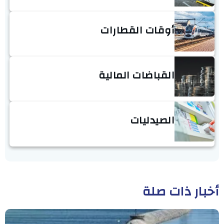
أوقات القطارات
القباضات المالية
الصيدليات
أخبار ذات صلة