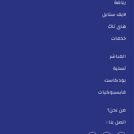
رياضة
لايف ستايل
هاي تاك
خدمات
المباشر
تسلية
بودكاست
فايسبوكيات
من نحن؟
اتصل بنا :