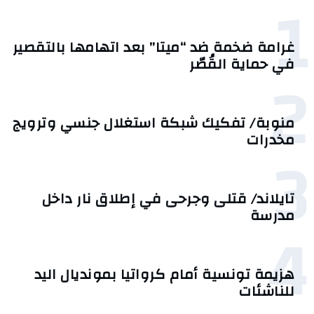
1
غرامة ضخمة ضد “ميتا” بعد اتهامها بالتقصير
في حماية القُصّر
2
منوبة/ تفكيك شبكة استغلال جنسي وترويج
مخدرات
3
تايلاند/ قتلى وجرحى في إطلاق نار داخل
مدرسة
4
هزيمة تونسية أمام كرواتيا بمونديال اليد
للناشئات