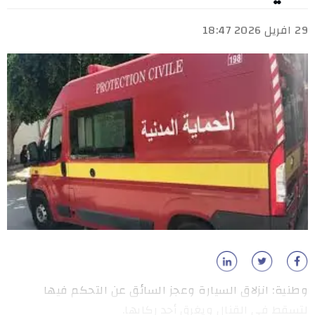
29 افريل 2026 18:47
وطنية: انزلاق السيارة وعجز السائق عن التحكم فيها
لتسقط في القنال ويغرق أحد ركابها.