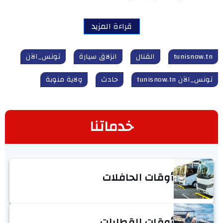
قراءة المزيد
tunisnow.tn
القنال
انزلاق سيارة
تونس_الآن
تونس_الآن tunisnow.tn
حادث
ولاية منوبة
خدماتنا
أوقات الحافلات
أوقات القطارات