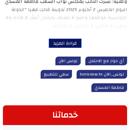
وطنية: نشرت النائب بمجلس نواب الشعب فاطمة المسدي
اليوم الخميس 2 أكتوبر 2025 تدوينة قالت فهيا "الدولة
التونسية موقفها واضح: لا نعترف بالكيان أصلًا، لا قادة ولا
شعب. لا تعامل، لا تفاوض، لا اعتراف
قراءة المزيد
أي حوار مع الاحتلال
تونس الآن
تونس_الآن tunisnow.tn
سعي للتطبيع
فاطمة المسدي
خدماتنا