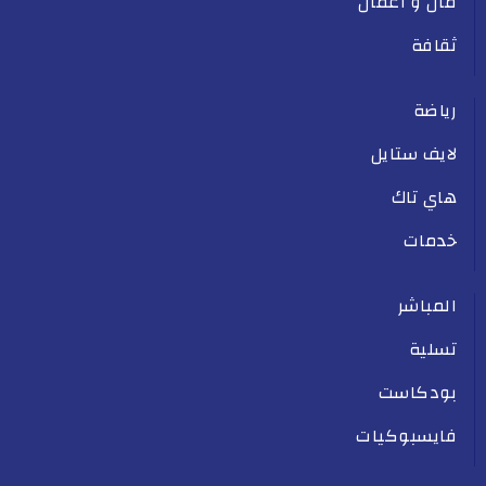
مال و أعمال
ثقافة
رياضة
لايف ستايل
هاي تاك
خدمات
المباشر
تسلية
بودكاست
فايسبوكيات