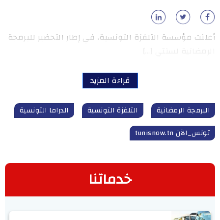
أعلنت مؤسسة التلفزة التونسية، في إطار التحضير للبرمجة
الرمضانية لسنتي […]
قراءة المزيد
البرمجة الرمضانية
التلفزة التونسية
الدراما التونسية
تونس_الآن tunisnow.tn
خدماتنا