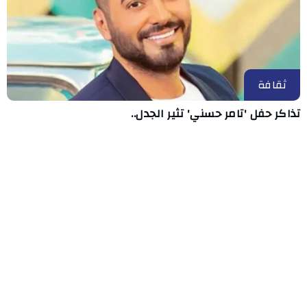
ثقافة
تذاكر حفل 'تامر حسني' تثير الجدل..