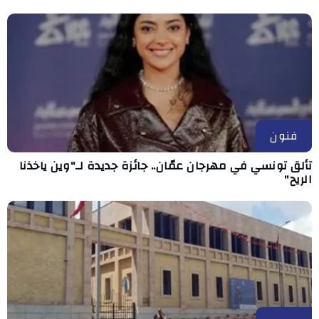
فنون
تألق تونسي في مهرجان عمّان.. جائزة جديدة لـ"وين ياخذنا
الريح"