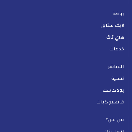
رياضة
لايف ستايل
هاي تاك
خدمات
المباشر
تسلية
بودكاست
فايسبوكيات
من نحن؟
اتصل بنا :