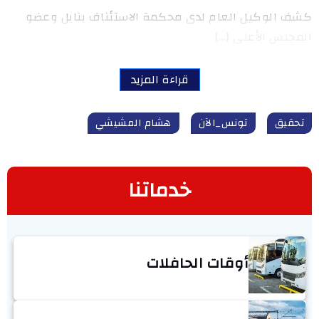
كشف الوكيل العام لدى محكمة الاستئناف بنابل وعضو
المجلس الأعلى […]
قراءة المزيد
تحقيق
تونس_الآن
هشام المشيشي
خدماتنا
أوقات الحافلات