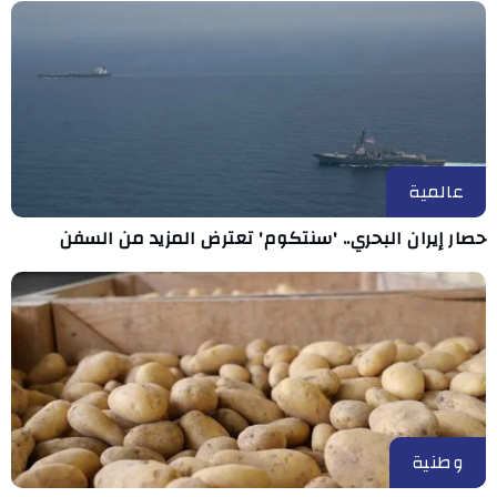
عالمية
حصار إيران البحري.. 'سنتكوم' تعترض المزيد من السفن
وطنية