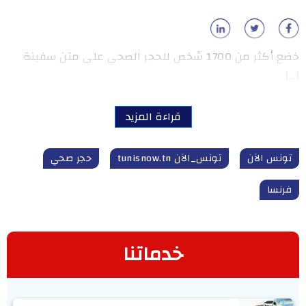
خضع أكثر من 1700 شخص للحجر الصحي على متن سفينة
[…]
قراءة المزيد
تونس الآن
تونس_الآن tunisnow.tn
حجر صحي
فرنسا
خدماتنا