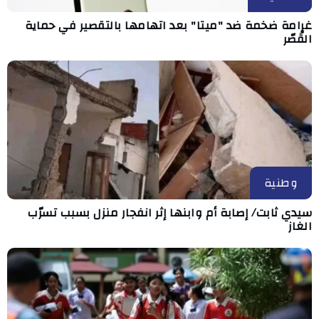
غرامة ضخمة ضد "ميتا" بعد اتهامها بالتقصير في حماية
القُصّر
وطنية
سيدي ثابت/ إصابة أم وابنها إثر انفجار منزل بسبب تسرّب
الغاز