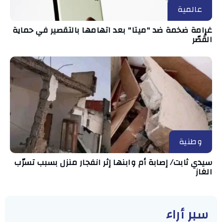
عالمية
غرامة ضخمة ضد "ميتا" بعد اتهامها بالتقصير في حماية
القُصّر
وطنية
سيدي ثابت/ إصابة أم وابنها إثر انفجار منزل بسبب تسرّب
الغاز
سبر أراء