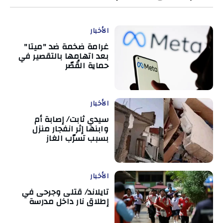
الأخبار
غرامة ضخمة ضد "ميتا"
بعد اتهامها بالتقصير في
حماية القُصّر
الأخبار
سيدي ثابت/ إصابة أم
وابنها إثر انفجار منزل
بسبب تسرّب الغاز
الأخبار
تايلاند/ قتلى وجرحى في
إطلاق نار داخل مدرسة