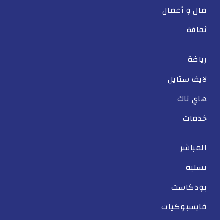
مال و أعمال
ثقافة
رياضة
لايف ستايل
هاي تاك
خدمات
المباشر
تسلية
بودكاست
فايسبوكيات