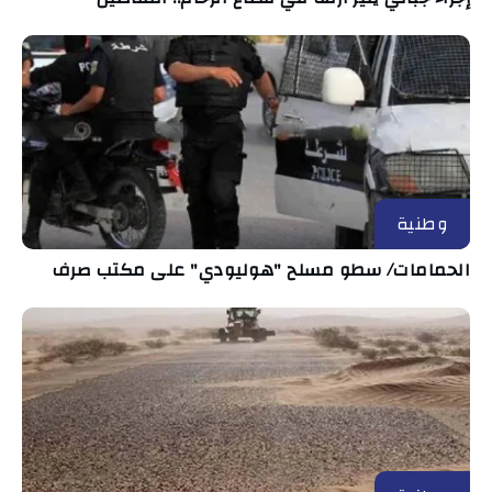
وطنية
الحمامات/ سطو مسلح "هوليودي" على مكتب صرف