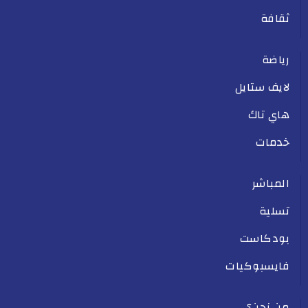
ثقافة
رياضة
لايف ستايل
هاي تاك
خدمات
المباشر
تسلية
بودكاست
فايسبوكيات
من نحن؟