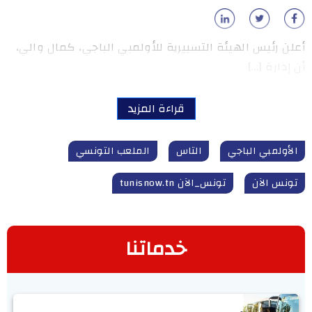
أعلن رئيس الهيئة التسييرية للأولمبي الباجي، كمال والي،
أن إدارة […]
قراءة المزيد
الأولمبي الباجي
التاس
الملعب التونسي
تونس الآن
تونس_الآن tunisnow.tn
خدماتنا