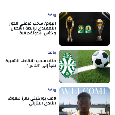
رياضة
اليوم/ سحب قرعتي الدور
التمهيدي لرابطة الأبطال
وكأس الكونفدرالية
رياضة
ملف سحب النقاط.. الشبيبة
تلجأ إلى 'التاس'
رياضة
لاعب بوركيني يعزز صفوف
النادي البنزرتي