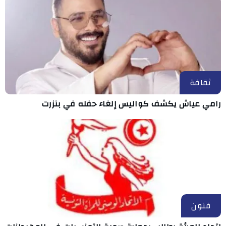
ثقافة
رامي عياش يكشف كواليس إلغاء حفله في بنزرت
فنون