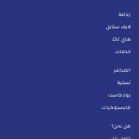
رياضة
لايف ستايل
هاي تاك
خدمات
المباشر
تسلية
بودكاست
فايسبوكيات
من نحن؟
اتصل بنا :