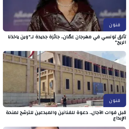
فنون
تألق تونسي في مهرجان عمّان.. جائزة جديدة لـ"وين ياخذنا
الريح"
فنون
قبل فوات الآجال.. دعوة للفنانين والمبدعين للترشح لمنحة
الإبداع