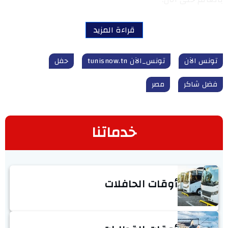
قراءة المزيد
تونس الآن
تونس_الآن tunisnow.tn
حفل
فضل شاكر
مصر
خدماتنا
أوقات الحافلات