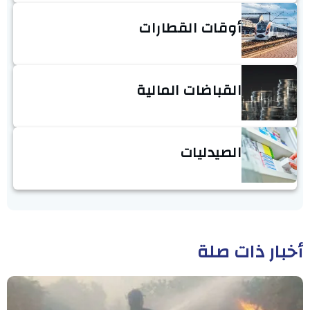
أوقات القطارات
القباضات المالية
الصيدليات
أخبار ذات صلة