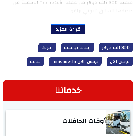
قيمته 800 ألف دولار من عملة TrumpCoin الرقمية من
صديقها السابق أنتوني برافو،
قراءة المزيد
800 الف دولار
إيقاف تونسية
امريكا
تونس الآن
تونس_الآن tunisnow.tn
سرقة
خدماتنا
أوقات الحافلات