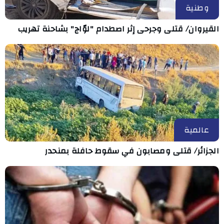
وطنية
القيروان/ قتلى وجرحى إثر اصطدام "لوّاج" بشاحنة تهريب
عالمية
الجزائر/ قتلى ومصابون في سقوط حافلة بمنحدر