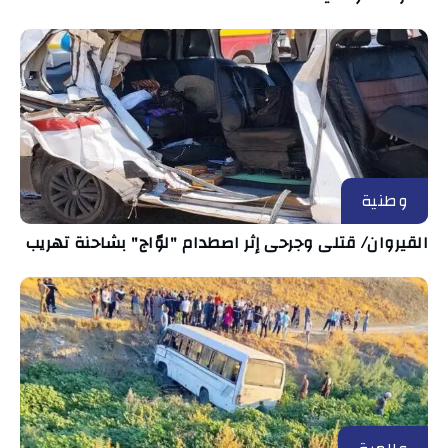
وطنية
القيروان/ قتلى وجرحى إثر اصطدام "لوّاج" بشاحنة تهريب