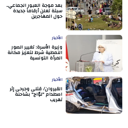
بعد موجة العبور الجماعي..
سبتة تعلن أرقاماً جديدة
حول المهاجرين
الأخبار
وزيرة الأسرة: تغيير الصور
النمطية شرط لتعزيز مكانة
المرأة التونسية
الأخبار
القيروان/ قتلى وجرحى إثر
اصطدام "لوّاج" بشاحنة
تهريب