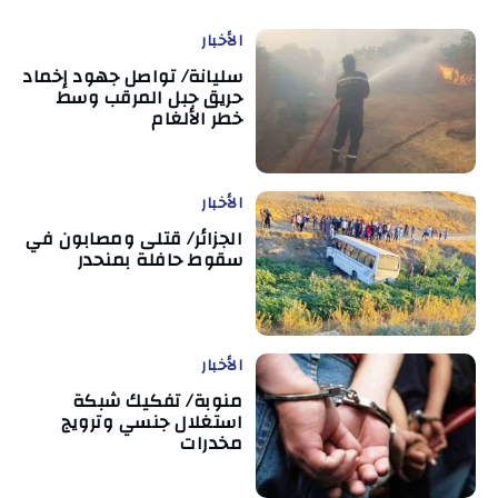
الأخبار
سليانة/ تواصل جهود إخماد
حريق جبل المرقب وسط
خطر الألغام
الأخبار
الجزائر/ قتلى ومصابون في
سقوط حافلة بمنحدر
الأخبار
منوبة/ تفكيك شبكة
استغلال جنسي وترويج
مخدرات