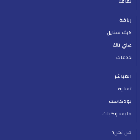
ثقافة
رياضة
لايف ستايل
هاي تاك
خدمات
المباشر
تسلية
بودكاست
فايسبوكيات
من نحن؟