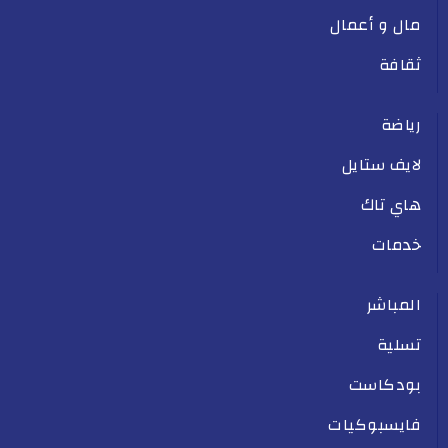
مال و أعمال
ثقافة
رياضة
لايف ستايل
هاي تاك
خدمات
المباشر
تسلية
بودكاست
فايسبوكيات