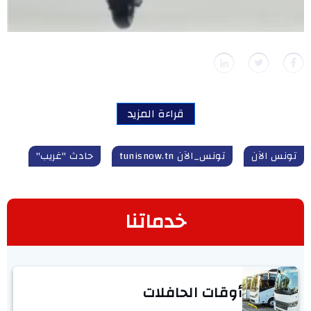
قراءة المزيد
تونس الآن
تونس_الآن tunisnow.tn
حادث "غريب"
خدماتنا
أوقات الحافلات