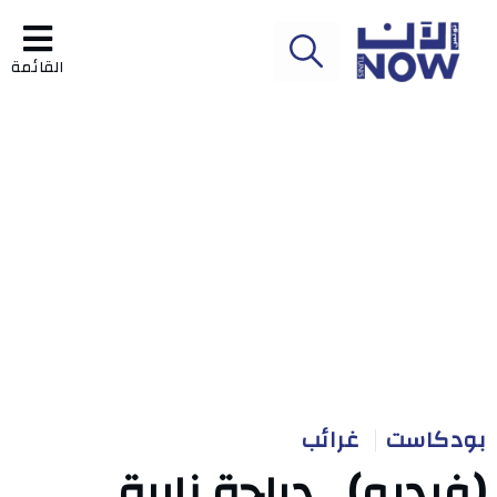
القائمة
بودكاست
غرائب
(فيديو).. دراجة نارية