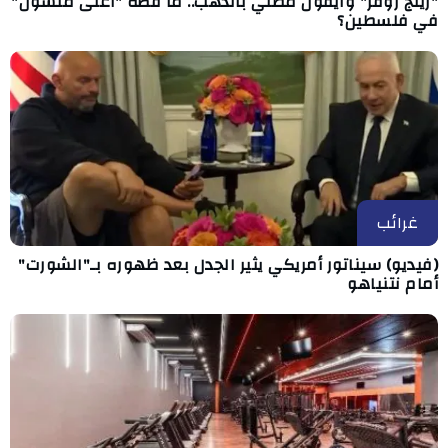
"رينج روفر" وآيفون مطلي بالذهب.. ما قصة "أغنى متسول"
في فلسطين؟
غرائب
(فيديو) سيناتور أمريكي يثير الجدل بعد ظهوره بـ"الشورت"
أمام نتنياهو