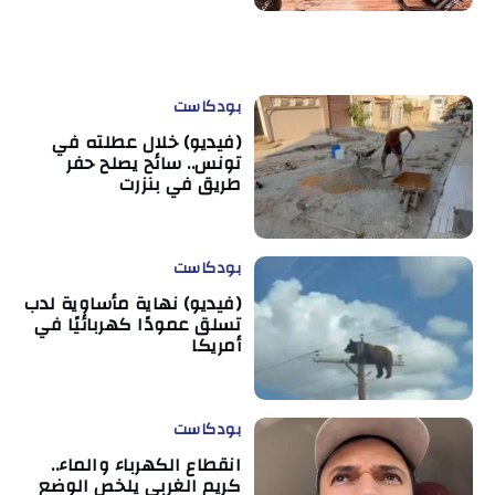
بودكاست
(فيديو) خلال عطلته في
تونس.. سائح يصلح حفر
طريق في بنزرت
بودكاست
(فيديو) نهاية مأساوية لدب
تسلق عمودًا كهربائيًا في
أمريكا
بودكاست
انقطاع الكهرباء والماء..
كريم الغربي يلخص الوضع