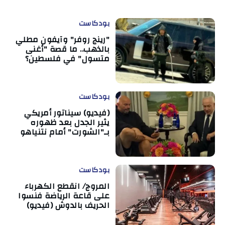
بودكاست
"رينج روفر" وآيفون مطلي
بالذهب.. ما قصة "أغنى
متسول" في فلسطين؟
بودكاست
(فيديو) سيناتور أمريكي
يثير الجدل بعد ظهوره
بـ"الشورت" أمام نتنياهو
بودكاست
المروج/ انقطع الكهرباء
على قاعة الرياضة فنسوا
الحريف بالدوش (فيديو)