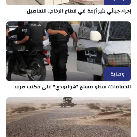
إجراء جبائي يثير أزمة في قطاع الرخام.. التفاصيل
وطنية
الحمامات/ سطو مسلح "هوليودي" على مكتب صرف