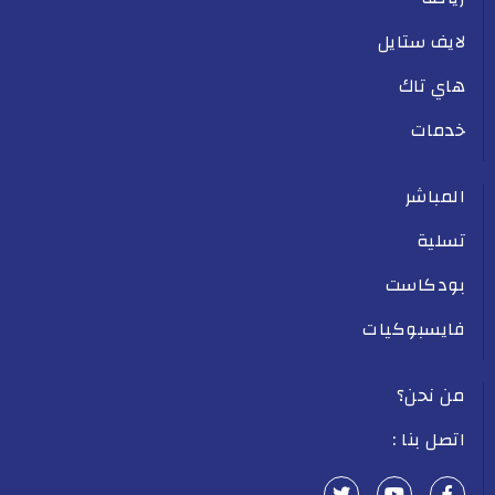
لايف ستايل
هاي تاك
خدمات
المباشر
تسلية
بودكاست
فايسبوكيات
من نحن؟
اتصل بنا :