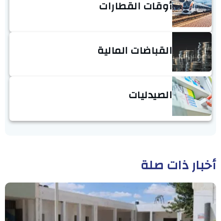
أوقات القطارات
القباضات المالية
الصيدليات
أخبار ذات صلة