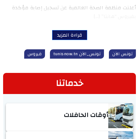
أعلنت منظمة الصحة العالمية عن تسجيل إصابة مؤكدة
بفيروس “هانتا” […]
قراءة المزيد
تونس الآن
تونس_الآن tunisnow.tn
فيروس
خدماتنا
أوقات الحافلات