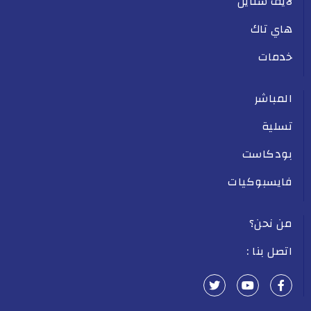
لايف ستايل
هاي تاك
خدمات
المباشر
تسلية
بودكاست
فايسبوكيات
من نحن؟
اتصل بنا :