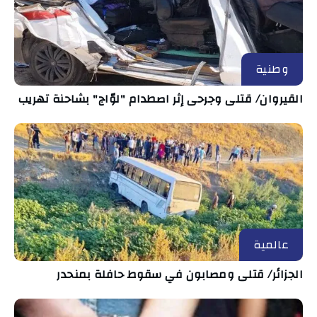
وطنية
القيروان/ قتلى وجرحى إثر اصطدام "لوّاج" بشاحنة تهريب
عالمية
الجزائر/ قتلى ومصابون في سقوط حافلة بمنحدر