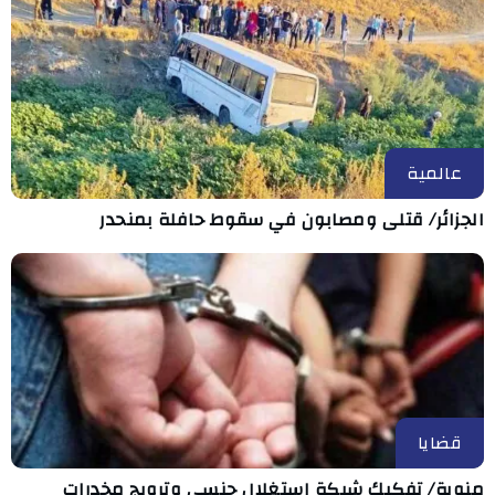
عالمية
الجزائر/ قتلى ومصابون في سقوط حافلة بمنحدر
قضايا
منوبة/ تفكيك شبكة استغلال جنسي وترويج مخدرات