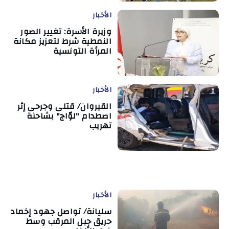
الأخبار
وزيرة الأسرة: تغيير الصور
النمطية شرط لتعزيز مكانة
المرأة التونسية
الأخبار
القيروان/ قتلى وجرحى إثر
اصطدام "لوّاج" بشاحنة
تهريب
الأخبار
سليانة/ تواصل جهود إخماد
حريق جبل المرقب وسط