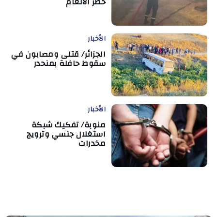
خطر الألغام
الأخبار
الجزائر/ قتلى ومصابون في
سقوط حافلة بمنحدر
الأخبار
منوبة/ تفكيك شبكة
استغلال جنسي وترويج
مخدرات