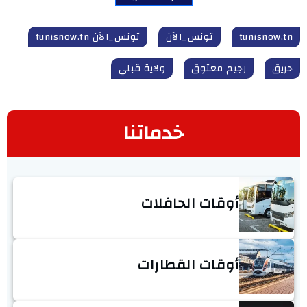
tunisnow.tn
تونس_الآن
تونس_الآن tunisnow.tn
حريق
رجيم معتوق
ولاية قبلي
خدماتنا
أوقات الحافلات
أوقات القطارات