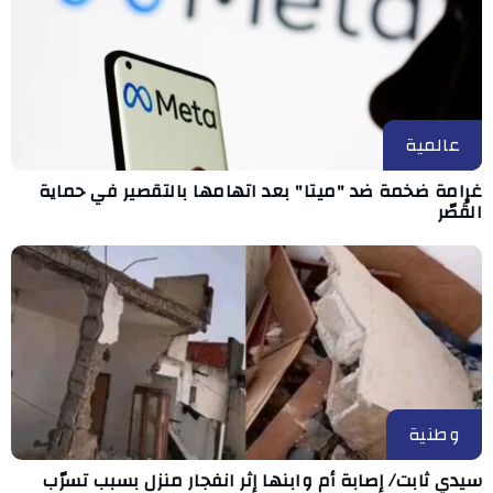
عالمية
غرامة ضخمة ضد "ميتا" بعد اتهامها بالتقصير في حماية
القُصّر
وطنية
سيدي ثابت/ إصابة أم وابنها إثر انفجار منزل بسبب تسرّب