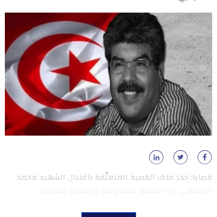
قضايا: حجز ملف القضية المتعلّقة باغتيال الشهيد محمد
البراهمي، إثر الجلسة للمفاوضة والتصريح بالحكم.