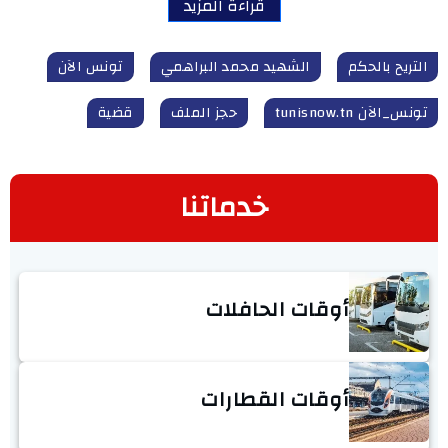
قراءة المزيد
التريح بالحكم
الشهيد محمد البراهمي
تونس الآن
تونس_الآن tunisnow.tn
حجز الملف
قضية
خدماتنا
أوقات الحافلات
أوقات القطارات