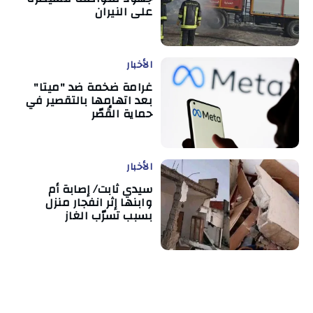
على النيران
الأخبار
غرامة ضخمة ضد "ميتا"
بعد اتهامها بالتقصير في
حماية القُصّر
الأخبار
سيدي ثابت/ إصابة أم
وابنها إثر انفجار منزل
بسبب تسرّب الغاز