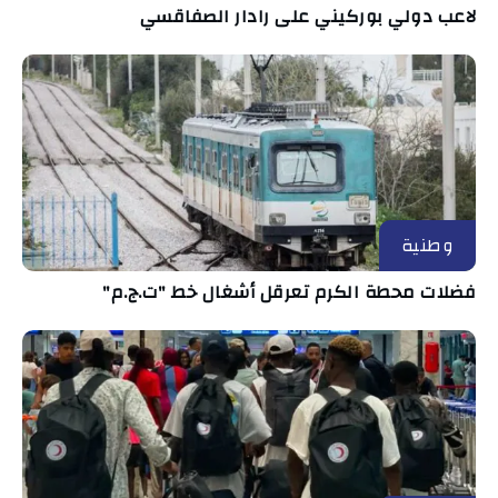
لاعب دولي بوركيني على رادار الصفاقسي
وطنية
فضلات محطة الكرم تعرقل أشغال خط "ت.ج.م"