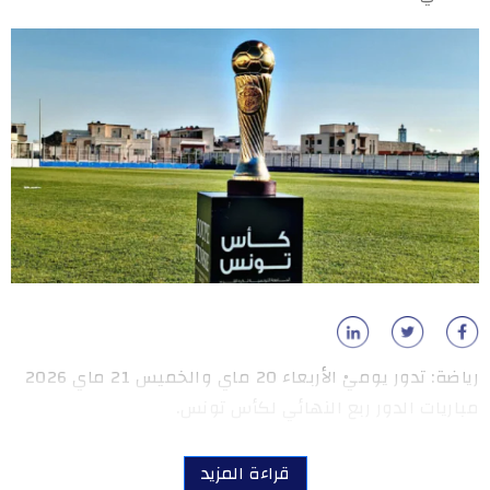
رياضة: تدور يوميْ الأربعاء 20 ماي والخميس 21 ماي 2026
مباريات الدور ربع النهائي لكأس تونس.
قراءة المزيد