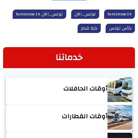
tunisnow.tn
تونس_الآن
تونس_الآن tunisnow.tn
كأس تونس
كرة قدم
خدماتنا
أوقات الحافلات
أوقات القطارات