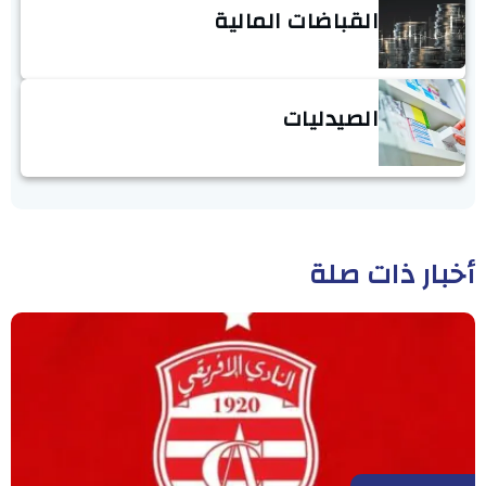
القباضات المالية
الصيدليات
أخبار ذات صلة