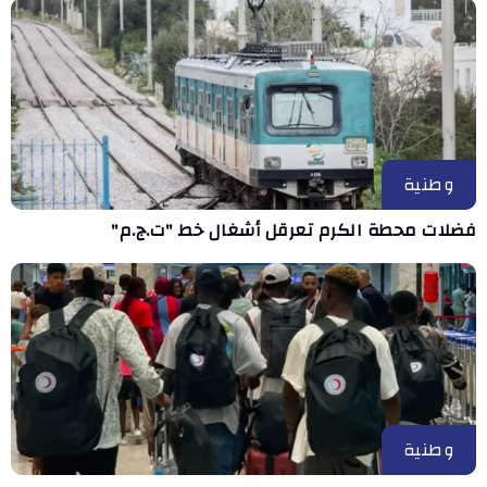
وطنية
فضلات محطة الكرم تعرقل أشغال خط "ت.ج.م"
وطنية