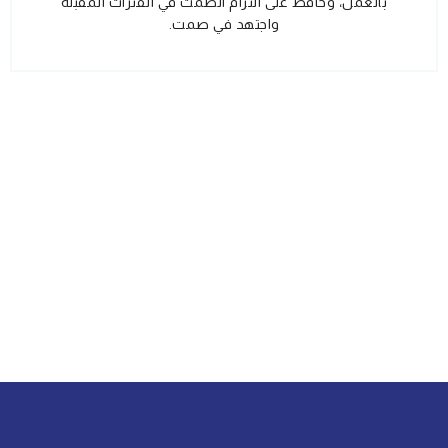
بالعمل، وحافظ على التزام الصمت في الفترات المقبلة
واجتهد في صمت.