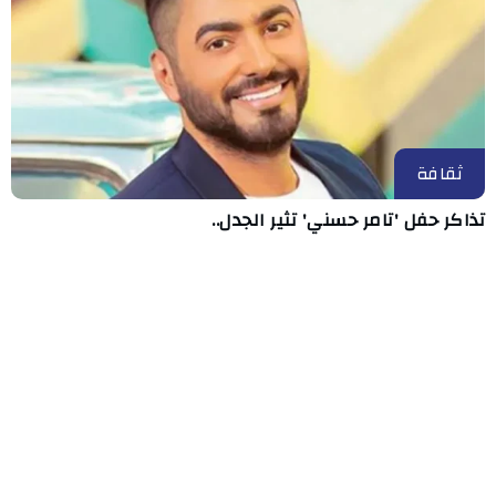
ثقافة
تذاكر حفل 'تامر حسني' تثير الجدل..