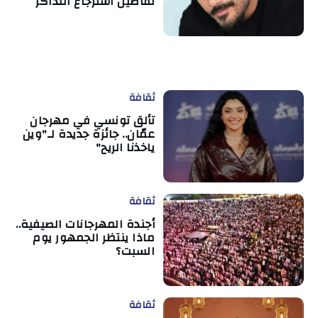
تفاصيل استرجاع التذاكر
ثقافة
تألق تونسي في مهرجان
عمّان.. جائزة جديدة لـ"وين
ياخذنا الريح"
ثقافة
أجندة المهرجانات الصيفية..
ماذا ينتظر الجمهور يوم
السبت؟
ثقافة