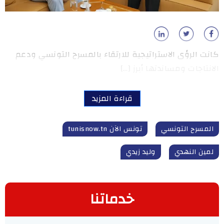
كانت الرؤى الاستراتيجية للارتقاء بالمسرح التونسي ودعم
الانتاجات ومساندتها أبرز […]
قراءة المزيد
المسرح التونسي
تونس الآن tunisnow.tn
لمين النهدي
وليد زيدي
خدماتنا