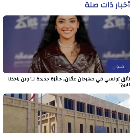
أخبار ذات صلة
فنون
تألق تونسي في مهرجان عمّان.. جائزة جديدة لـ"وين ياخذنا
الريح"