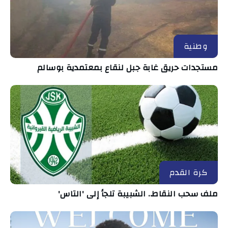
وطنية
مستجدات حريق غابة جبل لنقاع بمعتمدية بوسالم
كرة القدم
ملف سحب النقاط.. الشبيبة تلجأ إلى 'التاس'