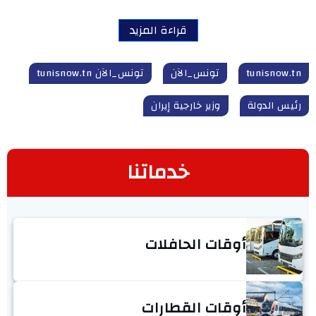
قراءة المزيد
tunisnow.tn
تونس_الآن
تونس_الآن tunisnow.tn
رئيس الدولة
وزير خارجية إيران
خدماتنا
أوقات الحافلات
أوقات القطارات