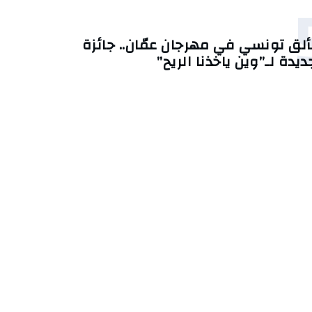
ألق تونسي في مهرجان عمّان.. جائزة
ديدة لـ”وين ياخذنا الريح”