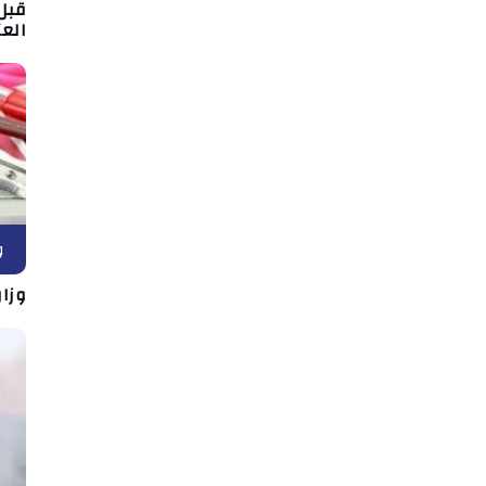
قبل 
العت
و
وزار