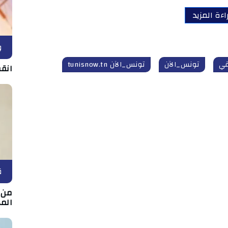
اءة المزيد
و
قي
تونس_الآن
تونس_الآن tunisnow.tn
انقط
ق
من ب
الم