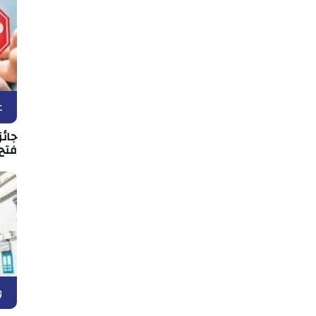
ع
فتح 
و