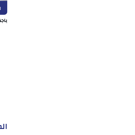
و
باجة
الم