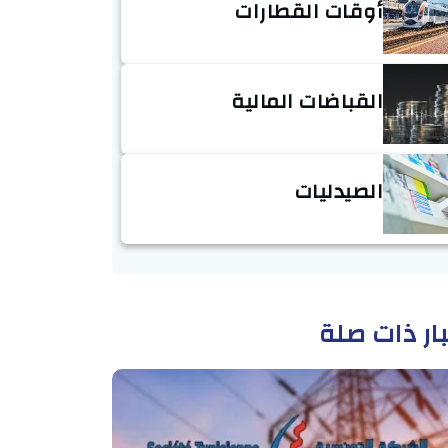
أوقات القطارات
القباضات المالية
الصيدليات
ار ذات صلة