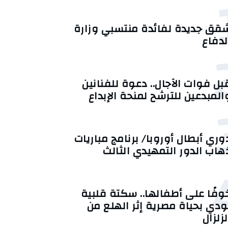
قق جديدة لفائدة منتسبي وزارة
لدفاع
بل فوات الآجال.. دعوة للفنانين
المبدعين للترشح لمنحة الإبداع
وري أبطال أوروبا/ برنامج مباريات
هاب الدور التمهيدي الثالث
وفًا على أطفالها.. سكتة قلبية
ودي بحياة مصرية إثر الهلع من
لزلزال