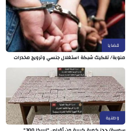
قضايا
منوبة/ تفكيك شبكة استغلال جنسي وترويج مخدرات
وطنية
سوسة/ حجز كمية كبيرة من أقراص "إيريكا 300"