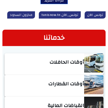
قراءة المزيد
تونس الآن
تونس_الآن tunisnow.tn
مخزون السدود
خدماتنا
أوقات الحافلات
أوقات القطارات
القباضات المالية