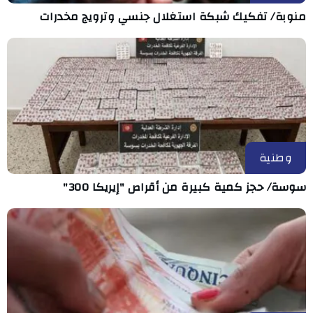
منوبة/ تفكيك شبكة استغلال جنسي وترويج مخدرات
وطنية
سوسة/ حجز كمية كبيرة من أقراص "إيريكا 300"