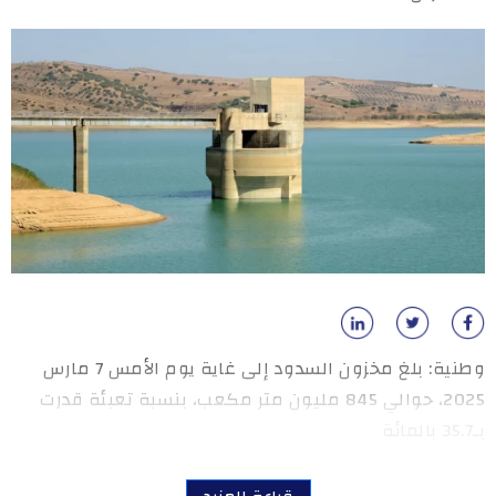
وطنية: بلغ مخزون السدود إلى غاية يوم الأمس 7 مارس
2025، حوالي 845 مليون متر مكعب، بنسبة تعبئة قدرت
بـ35.7 بالمائة