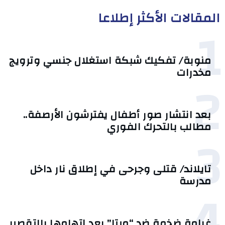
المقالات الأكثر إطلاعا
1
منوبة/ تفكيك شبكة استغلال جنسي وترويج
مخدرات
2
بعد انتشار صور أطفال يفترشون الأرصفة..
مطالب بالتحرك الفوري
3
تايلاند/ قتلى وجرحى في إطلاق نار داخل
مدرسة
4
غرامة ضخمة ضد “ميتا” بعد اتهامها بالتقصير