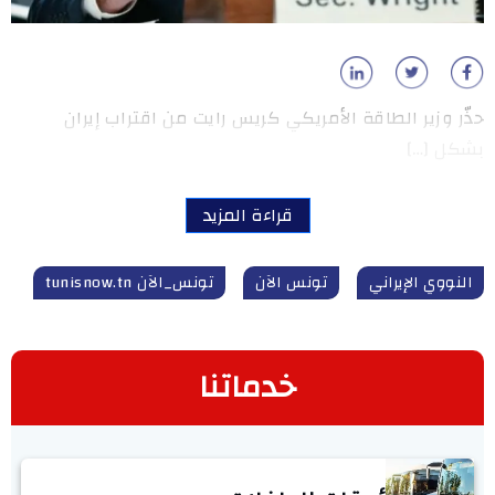
حذّر وزير الطاقة الأمريكي كريس رايت من اقتراب إيران
بشكل […]
قراءة المزيد
النووي الإيراني
تونس الآن
تونس_الآن tunisnow.tn
خدماتنا