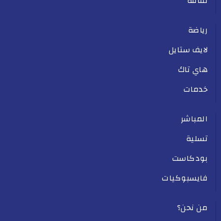
ثقافة
رياضة
لايف ستايل
هاي تاك
خدمات
المباشر
تسلية
بودكاست
فايسبوكيات
من نحن؟