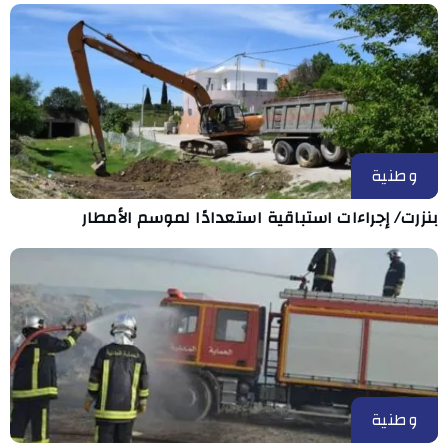
وطنية
بنزرت/ إجراءات استباقية استعدادًا لموسم الأمطار
وطنية