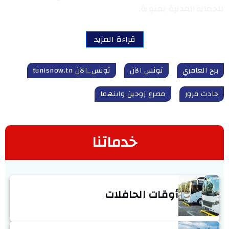
للحمايةالمدنية بمنوبة.
قراءة المزيد
برج العامري
تونس الآن
تونس_الآن tunisnow.tn
حادث مرور
مصرع زوجين وابنهما
خدماتنا
أوقات الحافلات