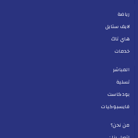
رياضة
لايف ستايل
هاي تاك
خدمات
المباشر
تسلية
بودكاست
فايسبوكيات
من نحن؟
اتصل بنا :