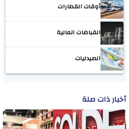
أوقات القطارات
القباضات المالية
الصيدليات
أخبار ذات صلة