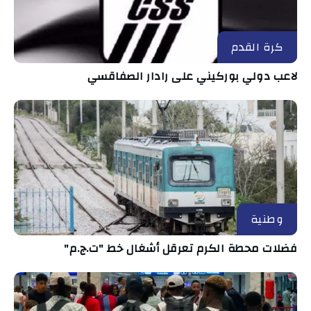
كرة القدم
لاعب دولي بوركيني على رادار الصفاقسي
وطنية
فضلات محطة الكرم تعرقل أشغال خط "ت.ج.م"