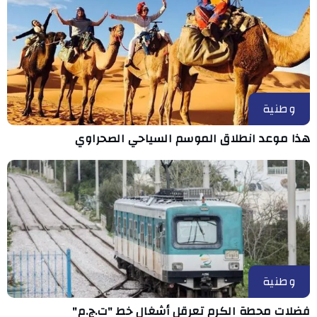
وطنية
هذا موعد انطلاق الموسم السياحي الصحراوي
وطنية
فضلات محطة الكرم تعرقل أشغال خط "ت.ج.م"