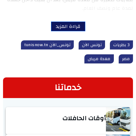
لمدة عام ونصف العام.
قراءة المزيد
3 بطريات
تونس الآن
تونس_الآن tunisnow.tn
مصر
معدة مريض
خدماتنا
أوقات الحافلات