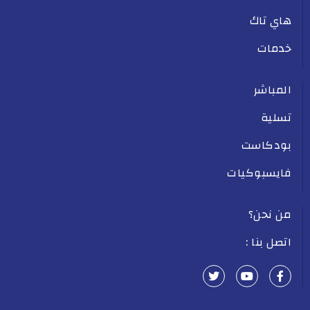
هاي تاك
خدمات
المباشر
تسلية
بودكاست
فايسبوكيات
من نحن؟
اتصل بنا :