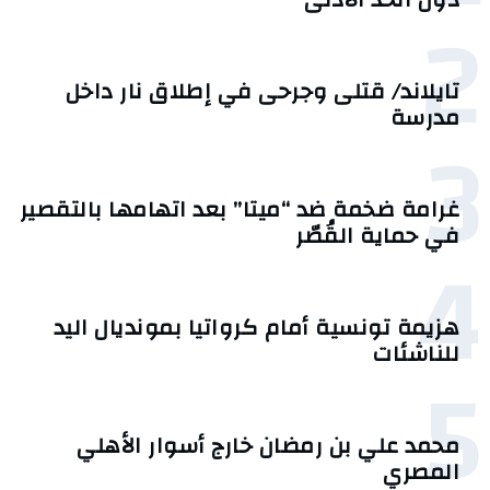
2
تايلاند/ قتلى وجرحى في إطلاق نار داخل
مدرسة
3
غرامة ضخمة ضد “ميتا” بعد اتهامها بالتقصير
في حماية القُصّر
4
هزيمة تونسية أمام كرواتيا بمونديال اليد
للناشئات
5
محمد علي بن رمضان خارج أسوار الأهلي
المصري