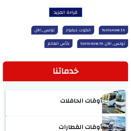
قراءة المزيد
tunisnow.tn
الكوت ديفوار
تونس_الآن
تونس_الآن tunisnow.tn
كأس العالم
خدماتنا
أوقات الحافلات
أوقات القطارات