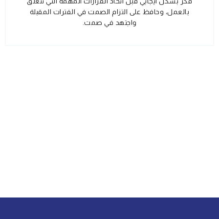
فكر بشكل ايجابي قبل اتخاذ القرارات المهمة التي تتعلق
بالعمل، وحافظ على التزام الصمت في الفترات المقبلة
واجتهد في صمت.