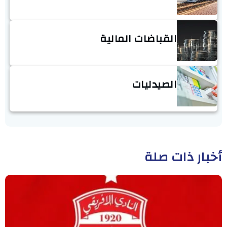
القباضات المالية
الصيدليات
أخبار ذات صلة