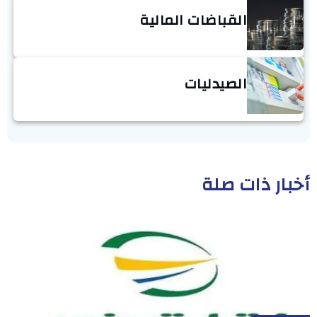
القباضات المالية
الصيدليات
أخبار ذات صلة