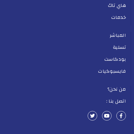
هاي تاك
خدمات
المباشر
تسلية
بودكاست
فايسبوكيات
من نحن؟
اتصل بنا :