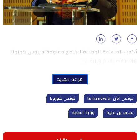
أكدت المنسقة الوطنية لبرنامج مقاومة فيروس كورونا
والناطقة باسم وزارة […]
قراءة المزيد
تونس الآن tunisnow.tn
تونس كورونا
نصاف بن علية
وزارة الصحة