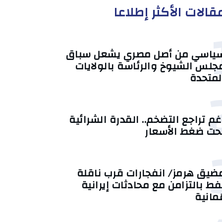
قالات الأكثر إطلاعا
ياسي من أصل مصري يشعل سباق
جلس الشيوخ والرئاسة بالولايات
لمتحدة
غم تراجع التضخم.. القدرة الشرائية
حت ضغط الأسعار
ضيق هرمز/ انفجارات قرب ناقلة
فط بالتزامن مع محادثات إيرانية
ُمانية