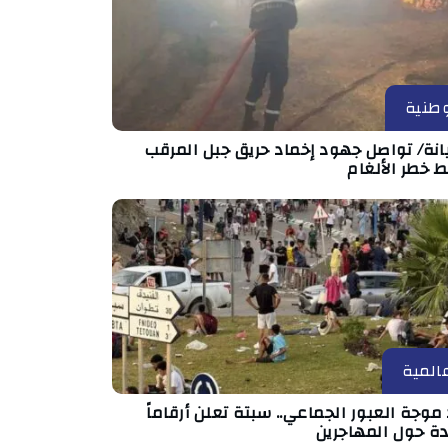
طنية
انة/ تواصل جهود إخماد حريق جبل المرقب
 خطر الألغام
المية
موجة العبور الجماعي.. سبتة تعلن أرقاماً
دة حول المهاجرين