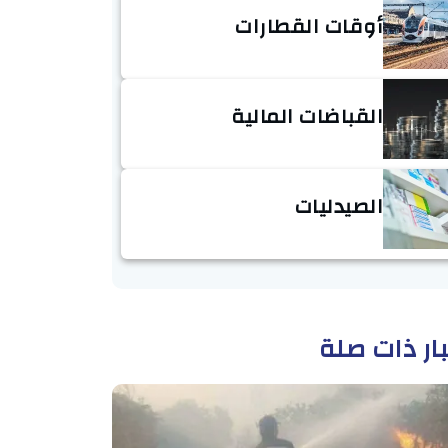
أوقات القطارات
القباضات المالية
الصيدليات
ار ذات صلة