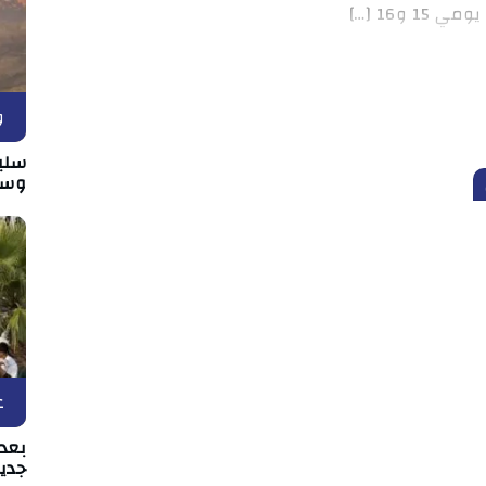
 و16 […]
و
سلي
وسط
ع
بعد 
جدي