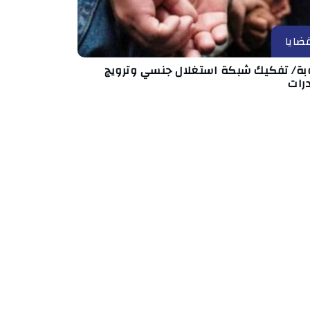
ضايا
بة/ تفكيك شبكة استغلال جنسي وترويج
رات