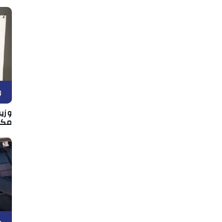
و
وزير
مكان