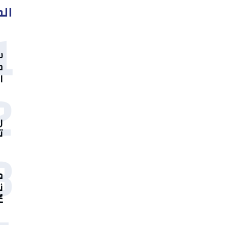
الم
1
س
م
ا
2
ر
ت
3
م
ن
ع