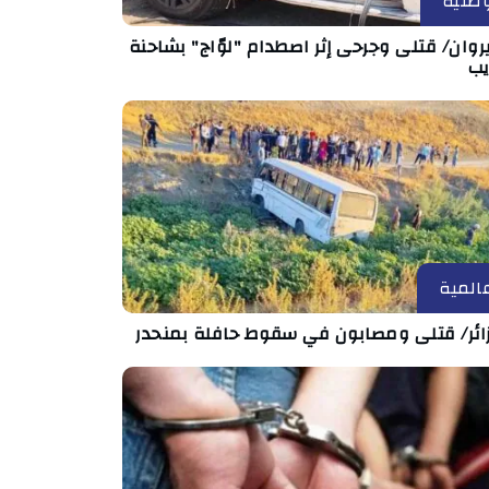
طنية
روان/ قتلى وجرحى إثر اصطدام "لوّاج" بشاحنة
يب
المية
زائر/ قتلى ومصابون في سقوط حافلة بمنحدر