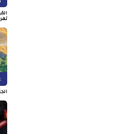
و
القي
تهر
ع
الج