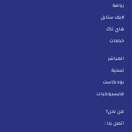
رياضة
لايف ستايل
هاي تاك
خدمات
المباشر
تسلية
بودكاست
فايسبوكيات
من نحن؟
اتصل بنا :