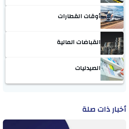
أوقات القطارات
القباضات المالية
الصيدليات
أخبار ذات صلة