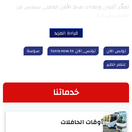
تمكّن أعوان وإطارات مركز الأمن الوطني بسويس من
القبض على […]
قراءة المزيد
تونس الآن
تونس_الآن tunisnow.tn
سوسة
عنصر خطير
خدماتنا
أوقات الحافلات