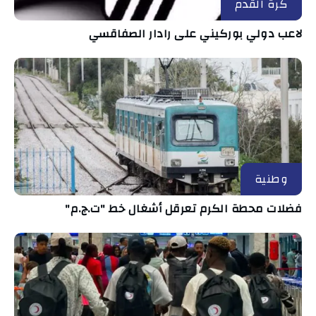
كرة القدم
لاعب دولي بوركيني على رادار الصفاقسي
وطنية
فضلات محطة الكرم تعرقل أشغال خط "ت.ج.م"