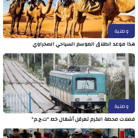
وطنية
هذا موعد انطلاق الموسم السياحي الصحراوي
وطنية
فضلات محطة الكرم تعرقل أشغال خط "ت.ج.م"