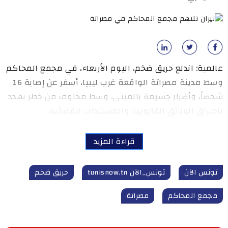
عالمية: اندلع حريق ضخم، اليوم الأربعاء، في مجمع المحاكم
وسط مدينة مصراتة الواقعة غرب ليبيا، أسفر عن إصابة 16
شخصاً، وأضرار جسيمة بالمبنى، وسط مخاوف من خطر يهدد
باحتراق الوثائق القانونية والمستندات القضائية.
قراءة المزيد
تونس الآن
تونس_الآن tunisnow.tn
حريق ضخم
مجمع المحاكم
مصراتة