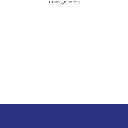
واجتهد في صمت.