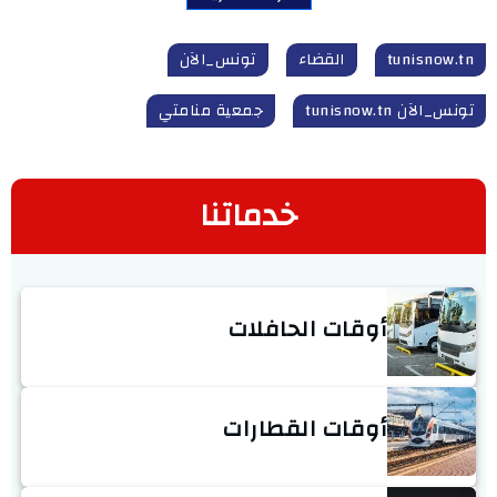
tunisnow.tn
القضاء
تونس_الآن
تونس_الآن tunisnow.tn
جمعية منامتي
خدماتنا
أوقات الحافلات
أوقات القطارات