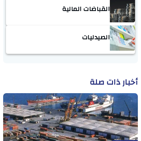
القباضات المالية
الصيدليات
أخبار ذات صلة