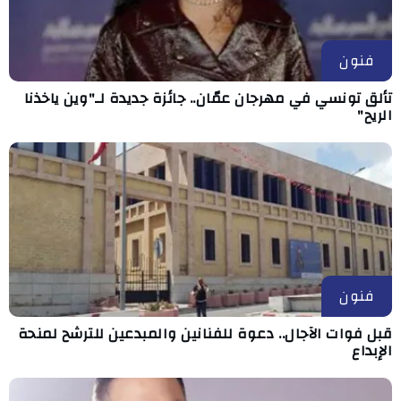
فنون
تألق تونسي في مهرجان عمّان.. جائزة جديدة لـ"وين ياخذنا
الريح"
فنون
قبل فوات الآجال.. دعوة للفنانين والمبدعين للترشح لمنحة
الإبداع