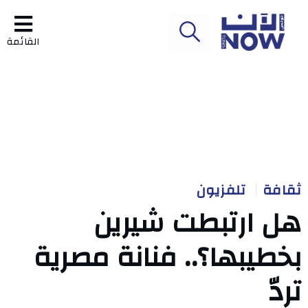
القائمة
ثقافة
تلفزيون
هل ارتبطت شيرين
بخطيبها؟.. فنانة مصرية
تردّ