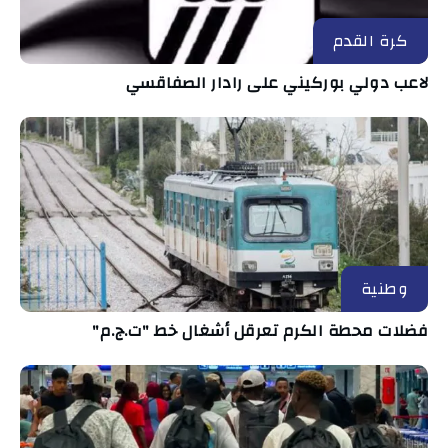
كرة القدم
لاعب دولي بوركيني على رادار الصفاقسي
وطنية
فضلات محطة الكرم تعرقل أشغال خط "ت.ج.م"