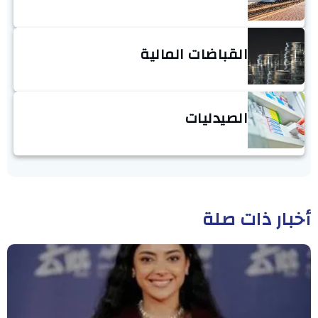
القباضات المالية
الصيدليات
أخبار ذات صلة