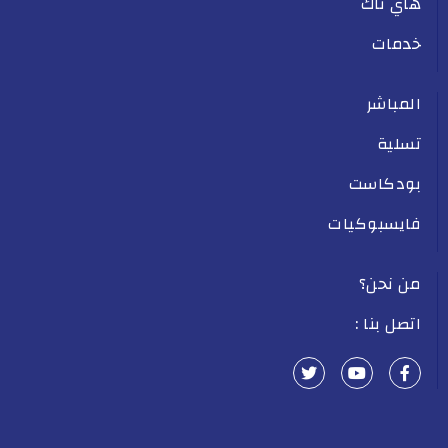
هاي تاك
خدمات
المباشر
تسلية
بودكاست
فايسبوكيات
من نحن؟
اتصل بنا :