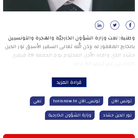
وطنية: نعت وزارة الشؤون الخارجيّة والهجرة والتونسيين
بالخارج المغفور له بإذن الله تعالى السفير الأسبق نور الدين
حشاد الذي وافاه الأجل المحتوم يوم الجمعة 28 فيفري
2025 عن عمر يُناهز 80 عاما.
قراءة المزيد
تونس الآن
تونس_الآن tunisnow.tn
نعي
نور الدين حشاد
وزارة الشؤون الخارجية