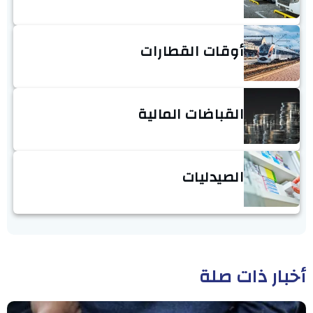
أوقات القطارات
القباضات المالية
الصيدليات
أخبار ذات صلة