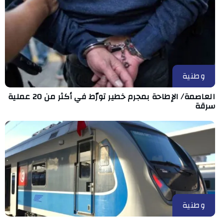
وطنية
العاصمة/ الإطاحة بمجرم خطير تورّط في أكثر من 20 عملية
سرقة
وطنية