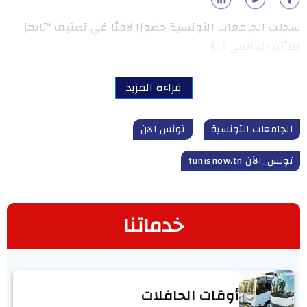
سجلت الجامعات التونسية حضورًا لافتًا في تصنيف “تايمز
للتأثير العالمي […]
قراءة المزيد
الجامعات التونسية
تونس الآن
تونس_الآن tunisnow.tn
خدماتنا
أوقات الحافلات