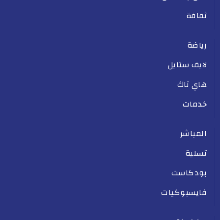
ثقافة
رياضة
لايف ستايل
هاي تاك
خدمات
المباشر
تسلية
بودكاست
فايسبوكيات