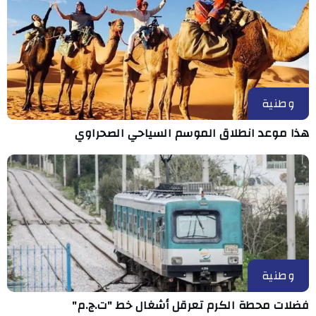
وطنية
هذا موعد انطلاق الموسم السياحي الصحراوي
وطنية
فضلات محطة الكرم تعرقل أشغال خط "ت.ج.م"