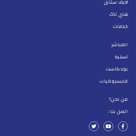
لايف ستايل
هاي تاك
خدمات
المباشر
تسلية
بودكاست
فايسبوكيات
من نحن؟
اتصل بنا :