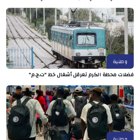
وطنية
فضلات محطة الكرم تعرقل أشغال خط "ت.ج.م"
وطنية