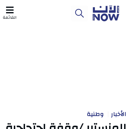
القائمة
الأخبار
وطنية
المنستير /وقفة إحتجاجية