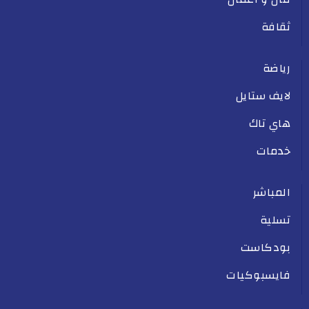
ثقافة
رياضة
لايف ستايل
هاي تاك
خدمات
المباشر
تسلية
بودكاست
فايسبوكيات