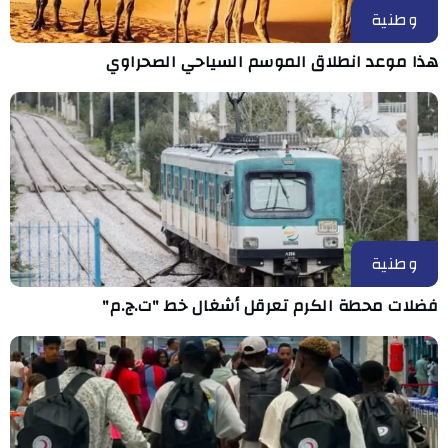
وطنية
هذا موعد انطلاق الموسم السياحي الصحراوي
وطنية
فضلات محطة الكرم تعرقل أشغال خط "ت.ج.م"