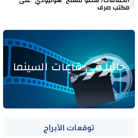
الحمامات/ سطو مسلح “هوليودي” على
مكتب صرف
حاليا في قاعات السينما
توقعات الأبراج