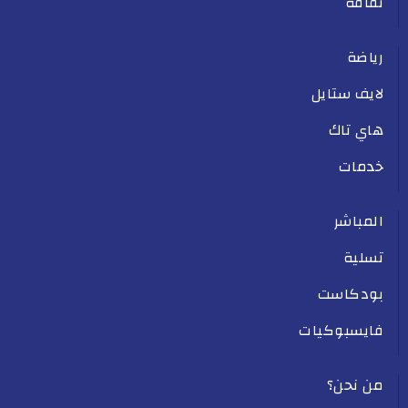
ثقافة
رياضة
لايف ستايل
هاي تاك
خدمات
المباشر
تسلية
بودكاست
فايسبوكيات
من نحن؟