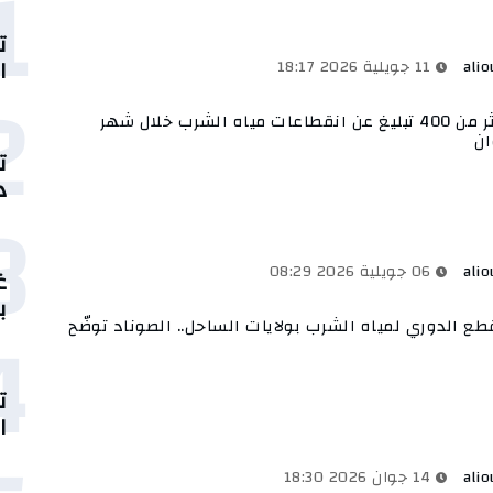
1
ت
ا
alio
11 جويلية 2026 18:17
2
أكثر من 400 تبليغ عن انقطاعات مياه الشرب خلال شهر
ن
ت
د
3
alio
06 جويلية 2026 08:29
غ
ب
4
طع الدوري لمياه الشرب بولايات الساحل.. الصوناد توضّح
ت
ا
alio
14 جوان 2026 18:30