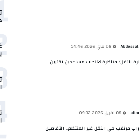
1
ت
د
2
غ
Abdessa
08 ماي 2026 14:46
ب
3
رة النقل/ مناظرة لانتداب مساعدين تقنيين
ت
ال
4
ت
alio
08 افريل 2026 09:32
ا
اب مرتقب في النقل غير المنتظم.. التفاصيل