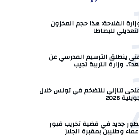
زارة الفلاحة: هذا حجم المخزون
لتعديلي للبطاطا
تى ينطلق الترسيم المدرسي عن
عد؟.. وزارة التربية تجيب
منحى تنازلي ‎للتضخم في تونس خلال
يلية 2026‎
طور جديد في قضية تخريب قبور
عماء وطنيين بمقبرة الجلاز