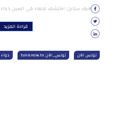
لايف ستايل: اكتشف علماء في الصين دواء جد
قراءة المزيد
تونس الآن
تونس_الآن tunisnow.tn
دواء 