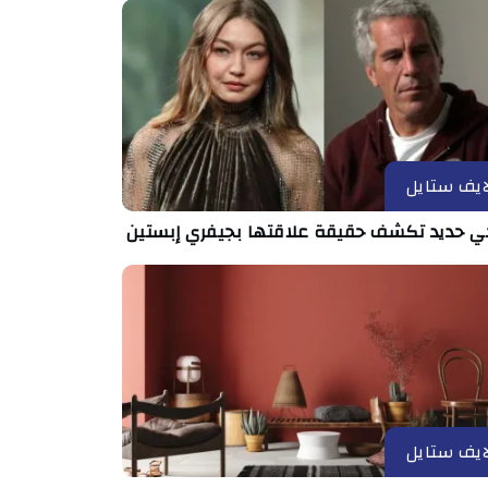
ايف ستايل
ي حديد تكشف حقيقة علاقتها بجيفري إبستين
ايف ستايل