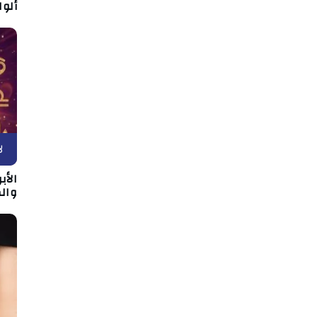
ألو
ل
وال