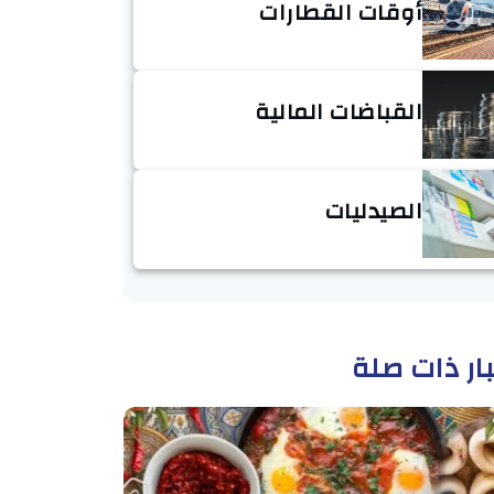
أوقات القطارات
القباضات المالية
الصيدليات
ار ذات صلة