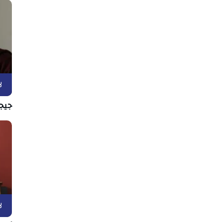
ل
جيج
ل