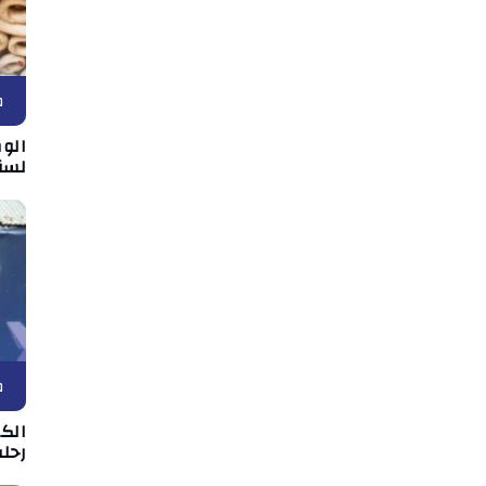
م
الو
لسنة 8
م
الك
رحلة