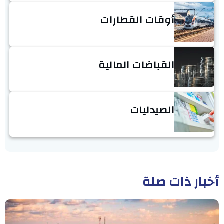
أوقات القطارات
القباضات المالية
الصيدليات
أخبار ذات صلة