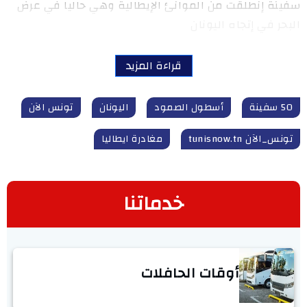
سفينة إنطلقت من الموانئ الإيطالية وهي حاليا في عرض
البحر في إتجاه اليونان
قراءة المزيد
50 سفينة
أسطول الصمود
اليونان
تونس الآن
تونس_الآن tunisnow.tn
مغادرة ايطاليا
خدماتنا
أوقات الحافلات