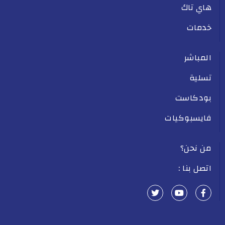
هاي تاك
خدمات
المباشر
تسلية
بودكاست
فايسبوكيات
من نحن؟
اتصل بنا :