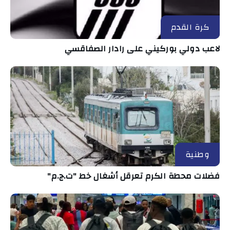
كرة القدم
لاعب دولي بوركيني على رادار الصفاقسي
وطنية
فضلات محطة الكرم تعرقل أشغال خط "ت.ج.م"